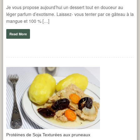
e
Je vous propose aujourd’hui un dessert tout en douceur au
Un 
léger parfum d’exotisme. Laissez- vous tenter par ce gâteau à la
idé
mangue et 100 % […]
R
Read More
Protéines de Soja Texturées aux pruneaux