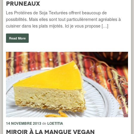
pruneaux
A s
our
to
Les Protéines de Soja Texturées offrent beaucoup de
un
possibilités. Mais elles sont tout particulièrement agréables à
cuisiner dans les plats mijotés. Ici je vous propose […]
R
Read More
8 
L
14 NOVEMBRE 2013
de
LOETITIA
Miroir à la mangue vegan
c